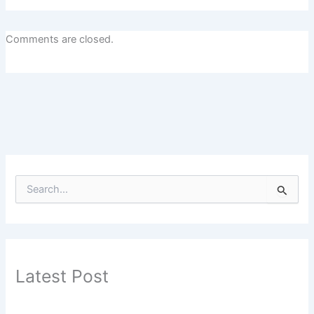
Comments are closed.
S
e
a
r
c
h
f
Latest Post
o
r
: