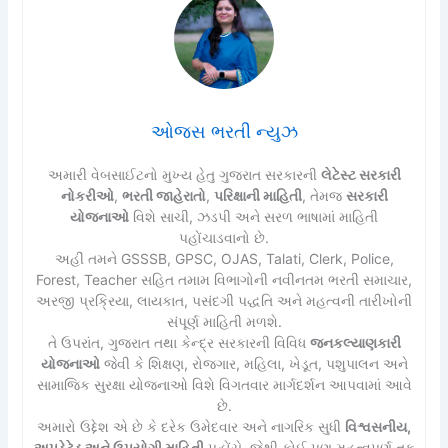
ઓજસ ભરતી ન્યુઝ
અમારી વેબસાઈટનો મુખ્ય હેતુ ગુજરાત સરકારની
લેટેસ્ટ સરકારી
નોકરીઓ
,
ભરતી જાહેરાતો
,
પરિક્ષાની માહિતી
, તેમજ
સરકારી
યોજનાઓ
વિશે સાચી, ઝડપી અને સરળ ભાષામાં માહિતી
પહોંચાડવાનો છે.
અહીં તમને GSSSB, GPSC, OJAS, Talati, Clerk, Police,
Forest, Teacher સહિત તમામ વિભાગોની નવીનતમ ભરતી સમાચાર,
અરજી પ્રક્રિયા, લાયકાત, પસંદગી પદ્ધતિ અને મહત્વની તારીખોની
સંપૂર્ણ માહિતી મળશે.
તે ઉપરાંત, ગુજરાત તથા કેન્દ્ર સરકારની વિવિધ
જનકલ્યાણકારી
યોજનાઓ
જેવી કે શિક્ષણ, રોજગાર, મહિલા, ખેડૂત, પશુપાલન અને
સામાજિક સુરક્ષા યોજનાઓ વિશે વિગતવાર માર્ગદર્શન આપવામાં આવે
છે.
અમારો ઉદ્દેશ એ છે કે દરેક ઉમેદવાર અને નાગરિક સુધી
વિશ્વસનીય,
અપડેટેડ અને ઉપયોગી માહિતી
પહોંચે, જેથી કોઈ પણ મહત્વપૂર્ણ તક