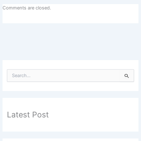
Comments are closed.
S
e
a
r
c
h
f
Latest Post
o
r
: