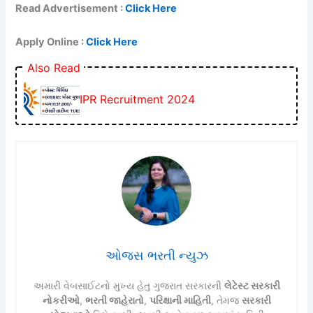
Read Advertisement :
Click Here
Apply Online :
Click Here
Also Read
IPR Recruitment 2024
ઓજસ ભરતી ન્યુઝ
અમારી વેબસાઈટનો મુખ્ય હેતુ ગુજરાત સરકારની
લેટેસ્ટ સરકારી
નોકરીઓ
,
ભરતી જાહેરાતો
,
પરિક્ષાની માહિતી
, તેમજ
સરકારી