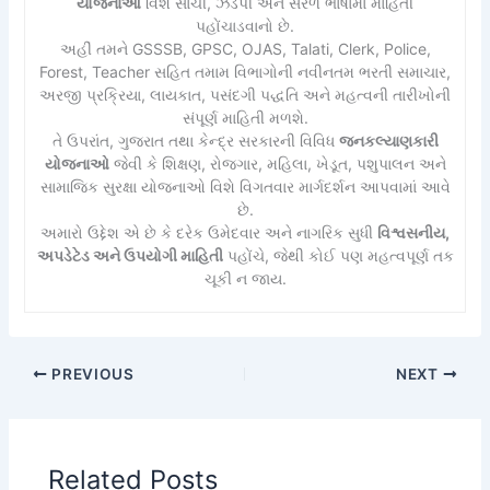
યોજનાઓ
વિશે સાચી, ઝડપી અને સરળ ભાષામાં માહિતી
પહોંચાડવાનો છે.
અહીં તમને GSSSB, GPSC, OJAS, Talati, Clerk, Police,
Forest, Teacher સહિત તમામ વિભાગોની નવીનતમ ભરતી સમાચાર,
અરજી પ્રક્રિયા, લાયકાત, પસંદગી પદ્ધતિ અને મહત્વની તારીખોની
સંપૂર્ણ માહિતી મળશે.
તે ઉપરાંત, ગુજરાત તથા કેન્દ્ર સરકારની વિવિધ
જનકલ્યાણકારી
યોજનાઓ
જેવી કે શિક્ષણ, રોજગાર, મહિલા, ખેડૂત, પશુપાલન અને
સામાજિક સુરક્ષા યોજનાઓ વિશે વિગતવાર માર્ગદર્શન આપવામાં આવે
છે.
અમારો ઉદ્દેશ એ છે કે દરેક ઉમેદવાર અને નાગરિક સુધી
વિશ્વસનીય,
અપડેટેડ અને ઉપયોગી માહિતી
પહોંચે, જેથી કોઈ પણ મહત્વપૂર્ણ તક
ચૂકી ન જાય.
PREVIOUS
NEXT
Related Posts