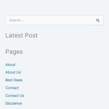
S
e
a
r
Latest Post
c
h
f
Pages
o
r
:
About
About Us
Best Deals
Contact
Contact Us
Disclaimer