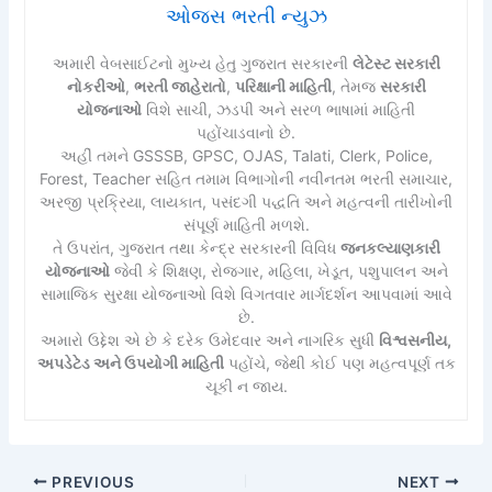
ઓજસ ભરતી ન્યુઝ
અમારી વેબસાઈટનો મુખ્ય હેતુ ગુજરાત સરકારની
લેટેસ્ટ સરકારી
નોકરીઓ
,
ભરતી જાહેરાતો
,
પરિક્ષાની માહિતી
, તેમજ
સરકારી
યોજનાઓ
વિશે સાચી, ઝડપી અને સરળ ભાષામાં માહિતી
પહોંચાડવાનો છે.
અહીં તમને GSSSB, GPSC, OJAS, Talati, Clerk, Police,
Forest, Teacher સહિત તમામ વિભાગોની નવીનતમ ભરતી સમાચાર,
અરજી પ્રક્રિયા, લાયકાત, પસંદગી પદ્ધતિ અને મહત્વની તારીખોની
સંપૂર્ણ માહિતી મળશે.
તે ઉપરાંત, ગુજરાત તથા કેન્દ્ર સરકારની વિવિધ
જનકલ્યાણકારી
યોજનાઓ
જેવી કે શિક્ષણ, રોજગાર, મહિલા, ખેડૂત, પશુપાલન અને
સામાજિક સુરક્ષા યોજનાઓ વિશે વિગતવાર માર્ગદર્શન આપવામાં આવે
છે.
અમારો ઉદ્દેશ એ છે કે દરેક ઉમેદવાર અને નાગરિક સુધી
વિશ્વસનીય,
અપડેટેડ અને ઉપયોગી માહિતી
પહોંચે, જેથી કોઈ પણ મહત્વપૂર્ણ તક
ચૂકી ન જાય.
PREVIOUS
NEXT