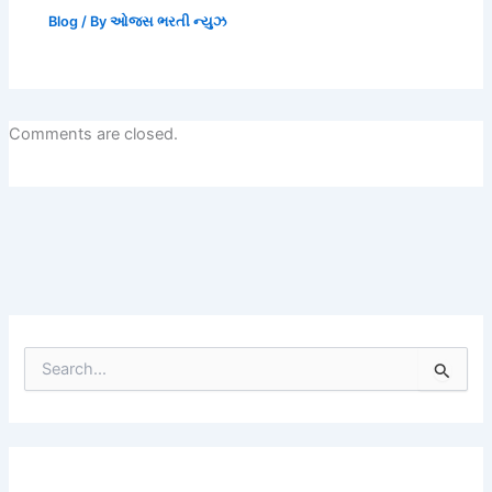
Blog
/ By
ઓજસ ભરતી ન્યુઝ
Comments are closed.
S
e
a
r
c
h
f