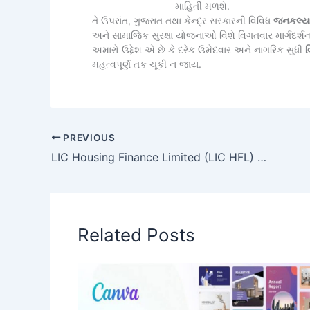
માહિતી મળશે.
તે ઉપરાંત, ગુજરાત તથા કેન્દ્ર સરકારની વિવિધ
જનકલ્ય
અને સામાજિક સુરક્ષા યોજનાઓ વિશે વિગતવાર માર્ગદર્શ
અમારો ઉદ્દેશ એ છે કે દરેક ઉમેદવાર અને નાગરિક સુધી
વ
મહત્વપૂર્ણ તક ચૂકી ન જાય.
PREVIOUS
LIC Housing Finance Limited (LIC HFL) Recruitment 2023
Related Posts