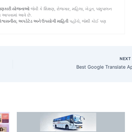
ાણકારી યોજનાઓ
જેવી કે શિક્ષણ, રોજગાર, મહિલા, ખેડૂત, પશુપાલન
ન આપવામાં આવે છે.
િશ્વસનીય, અપડેટેડ અને ઉપયોગી માહિતી
પહોંચે, જેથી કોઈ પણ
NEX
Best Google Translate A