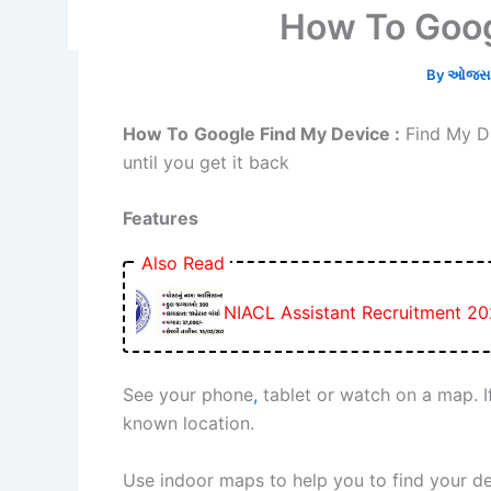
How To Goog
By
ઓજસ ભ
How To
Google Find My Device :
Find My De
until you get it back
Features
Also Read
NIACL Assistant Recruitment 20
See your phone
,
tablet or watch on a map. If 
known location.
Use indoor maps to help you to find your devi